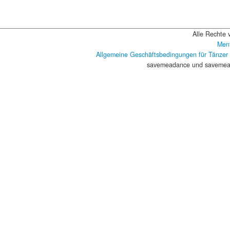
Alle Rechte 
Ment
Allgemeine Geschäftsbedingungen für Tänzer
savemeadance und savemead