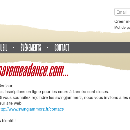
Créer m
Mot de pa
UEIL
ÉVÉNEMENTS
CONTACT
avemeadance.com...
Bonjour,
les inscriptions en ligne pour les cours à l'année sont closes.
Si vous souhaitez rejoindre les swingjammerz, nous vous invitons à les c
eur site web:
http://www.swingjammerz.fr/contact/
 bientôt!