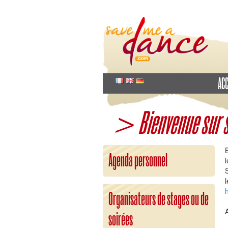
ACC
> Bienvenue sur s
Agenda personnel
l
Organisateurs de stages ou de
A
soirées