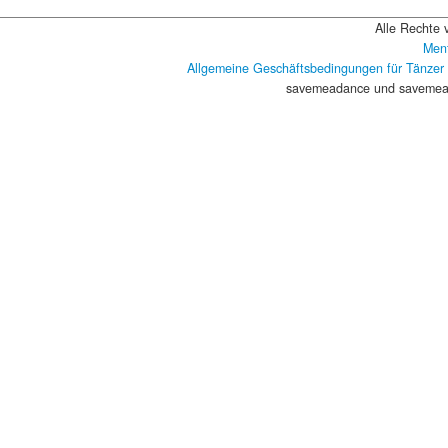
Alle Rechte 
Ment
Allgemeine Geschäftsbedingungen für Tänzer
savemeadance und savemead